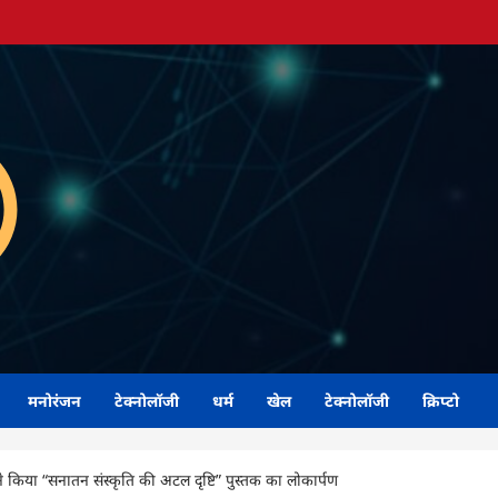
मनोरंजन
टेक्नोलॉजी
धर्म
खेल
टेक्नोलॉजी
क्रिप्टो
ी ने किया “सनातन संस्कृति की अटल दृष्टि” पुस्तक का लोकार्पण