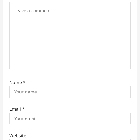
o
n
Name
*
Email
*
Website