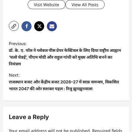
Visit Website
View All Posts
P
Previous:
o
डॉ. के. ए. पॉल ने ग्लोबल पीस प्रेयर फेस्टिवल के लिए दिया राष्ट्रीय आह्वान
s
‘चलो चेन्नई’, पीएम मोदी और राहुल गांधी को मुख्य अतिथि बनने का
निमंत्रण
t
Next:
n
राजस्थान बजट और केंद्रीय बजट 2026–27 में साफ़ समन्वय, विकसित
a
भारत 2047 की ओर सशक्त पहल : रिजु झुनझुनवाला
v
i
g
Leave a Reply
a
t
Your email address will not be published.
Required fields