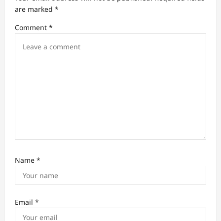
are marked
*
i
Comment
*
o
n
Name
*
Email
*