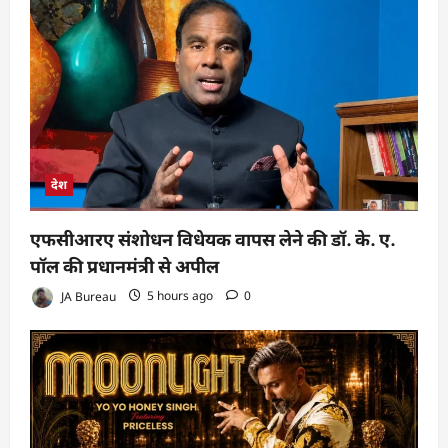
देश
एफसीआरए संशोधन विधेयक वापस लेने की डॉ. के. ए.
पॉल की प्रधानमंत्री से अपील
JA Bureau
5 hours ago
0