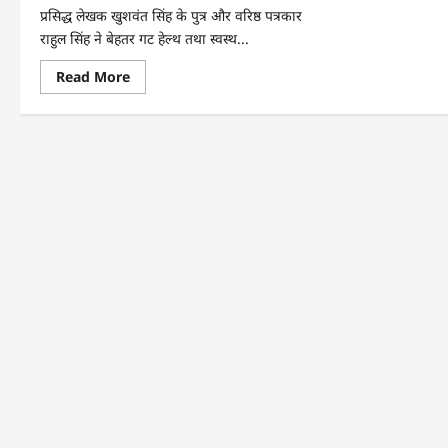
प्रसिद्ध लेखक खुशवंत सिंह के पुत्र और वरिष्ठ पत्रकार
राहुल सिंह ने बेहतर गट हेल्थ तथा स्वस्थ...
Read
Read More
more
about
86
की
उम्र
में
फिटनेस
और
सक्रिय
जीवन
का
संदेश:
राहुल
सिंह
की
दिल्ली–
कसौली
नॉन-
स्टॉप
ड्राइव
के
साथ
गट
बेला
का
‘गट-