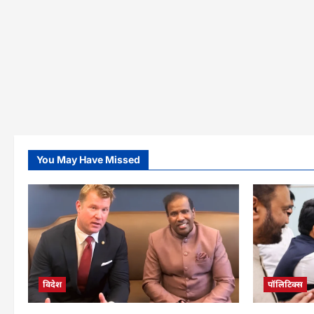
फर्स्ट
वेलनेस’
अभियान
You May Have Missed
विदेश
पॉलिटिक्स