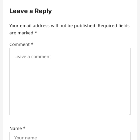
i
Leave a Reply
g
a
Your email address will not be published.
Required fields
t
are marked
*
i
Comment
*
o
n
Name
*