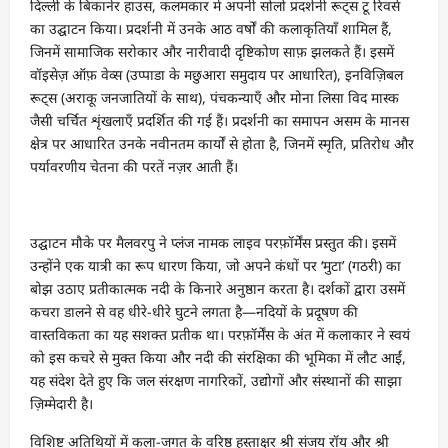
दिल्ली के बिकानेर हाउस, कलमकार में अपनी सोलो प्रदर्शनी रूट्स टू रिवर्स
का उद्घाटन किया। प्रदर्शनी में उनके आठ वर्षों की कलाकृतियाँ शामिल हैं,
जिनमें सामाजिक सरोकार और नारीवादी दृष्टिकोण साफ़ झलकते हैं। इसमें
वॉइसेज़ ऑफ़ वेव्स (उप्पाडा के मछुआरा समुदाय पर आधारित), इनविज़िबल
रूट्स (अराकू जनजातियों के साथ), पंचकन्याएँ और मोना लिसा विद मास्क
जैसी चर्चित शृंखलाएँ प्रदर्शित की गई हैं। प्रदर्शनी का समापन असम के मानस
क्षेत्र पर आधारित उनके नवीनतम कार्यों से होता है, जिनमें स्मृति, प्रतिरोध और
पर्यावरणीय चेतना की परतें नज़र आती हैं।
उद्घाटन मौके पर मैलवरपु ने प्लंज नामक लाइव परफ़ॉर्मेंस प्रस्तुत की। इसमें
उन्होंने एक यात्री का रूप धारण किया, जो अपने कंधों पर ‘मुटा’ (गठरी) का
बोझ उठाए प्रतीकात्मक नदी के किनारे अनुष्ठान करता है। दर्शकों द्वारा उसमें
कचरा डालने से वह धीरे-धीरे घुटने लगता है—नदियों के प्रदूषण की
वास्तविकता का यह सशक्त प्रतीक था। परफ़ॉर्मेंस के अंत में कलाकार ने स्वयं
को इस कचरे से मुक्त किया और नदी की संरक्षिका की भूमिका में लौट आईं,
यह संदेश देते हुए कि जल संरक्षण नागरिकों, उद्योगों और संस्थानों की साझा
ज़िम्मेदारी है।
विशिष्ट अतिथियों में कला-जगत के वरिष्ठ हस्ताक्षर श्री संजय रॉय और श्री