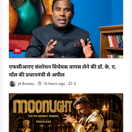
देश
एफसीआरए संशोधन विधेयक वापस लेने की डॉ. के. ए.
पॉल की प्रधानमंत्री से अपील
JA Bureau
16 hours ago
0