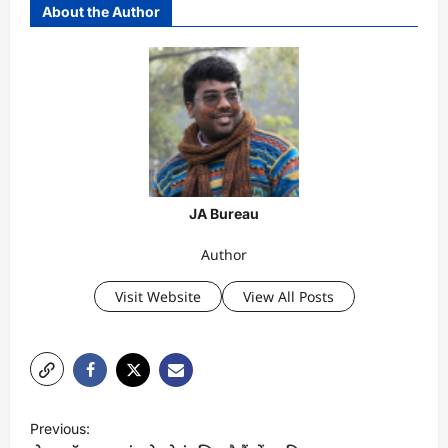
About the Author
JA Bureau
Author
Visit Website
View All Posts
P
Previous:
o