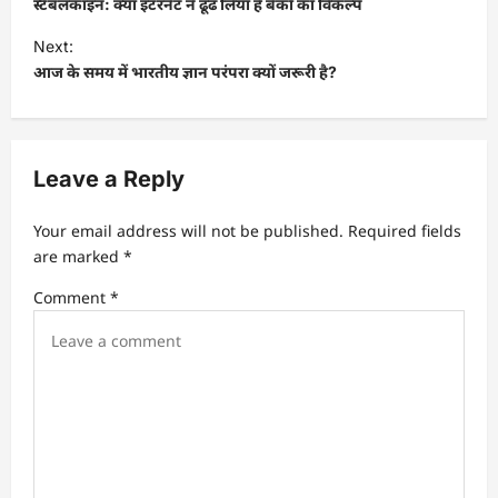
स्टेबलकॉइन: क्या इंटरनेट ने ढूंढ लिया है बैंकों का विकल्प
s
Next:
t
आज के समय में भारतीय ज्ञान परंपरा क्यों जरूरी है?
n
a
v
Leave a Reply
i
Your email address will not be published.
Required fields
g
are marked
*
a
Comment
*
t
i
o
n