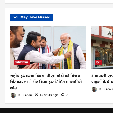
You May Have Missed
पॉलिटिक्स
देश
राष्ट्रीय हथकरघा दिवस: पीएम मोदी को विजय
अंबापाली एम्
चिंतकायला ने भेंट किया हस्तनिर्मित मंगलागिरी
ग्राहकों के ब
शॉल
JA Bureau
JA Bureau
15 hours ago
0