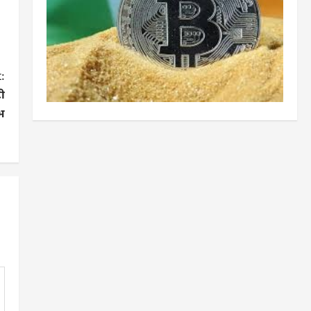
:
टी
भ