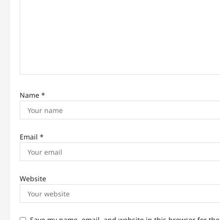
t
i
o
n
Name
*
Email
*
Website
Save my name, email, and website in this browser for th