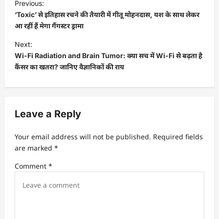
Previous:
o
‘Toxic’ से इतिहास रचने की तैयारी में गीतू मोहनदास, यश के साथ लेकर
s
आ रहीं हैं मेगा गैंगस्टर ड्रामा
t
Next:
Wi-Fi Radiation and Brain Tumor: क्या सच में Wi-Fi से बढ़ता है
n
कैंसर का खतरा? जानिए वैज्ञानिकों की राय
a
v
i
Leave a Reply
g
a
Your email address will not be published.
Required fields
t
are marked
*
i
Comment
*
o
n