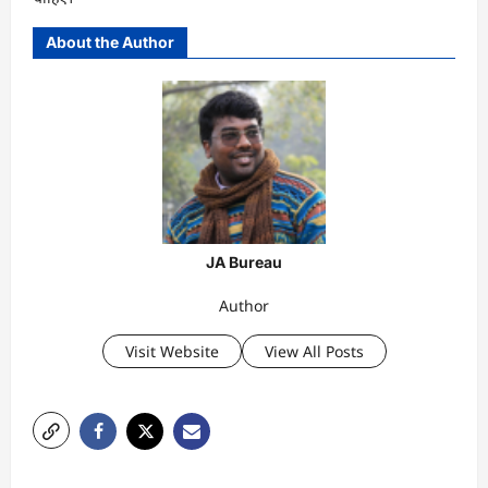
About the Author
JA Bureau
Author
Visit Website
View All Posts
P