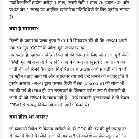
पदाधिकारियों (प्रदीप अरोड़ा 1 लाख, एससी सेठी 1 लाख 76 हजार 305 और
प्रशांत जैन 1 लाख) पर अनुचित व्यापारिक गतिविधियों के लिए जुर्माना लगाया
है।
क्या है मामला?
दिल्ली के प्रकाशक प्रणव गुप्ता ने CCI में शिकायत की थी कि FPBAI अपने
एक सब-ग्रुप “GOC” के ज़रिए मुद्रा रूपांतरण दर
तय करता है। खासकर विदेशी किताबों की कीमत के लिए जो डॉलर, यूरो जैसी
विदेशी मुद्राओं में आती हैं, उनकी रुपए में कीमत जानबूझकर ज्यादा तय की
जाती थी, जो रिज़र्व बैंक द्वारा निर्धारित दर से 3-5% अधिक होती थीं। ये दरें
हर महीने बताई जाती थीं और ज्यादातर व्यापारी इन्हें मानने को मजबूर होते थे।
इसके अलावा FPBAI द्वारा पुस्तक बिक्री में छूट (discount) की सीमा भी
तय की गई थी। साथ ही, उन सप्लायर्स के खिलाफ परोक्ष रूप से चेतावनी दी
जाती थी जो FPBAI के सदस्य नहीं हैं —कई सरकारी पुस्तकालयों में तो केवल
FPBAI से सम्बद्ध विक्रेताओं को ही ऑर्डर मिलते थे।
क्या होता था असर?
जो व्यापारी विदेश से किताब खरीदते थे, वो GOC की तय की हुई ज्यादा दर
से किताबें बेचते थे। लेकिन जो किताबें खरीदने वाले थे — जैसे स्कूल, कॉलेज