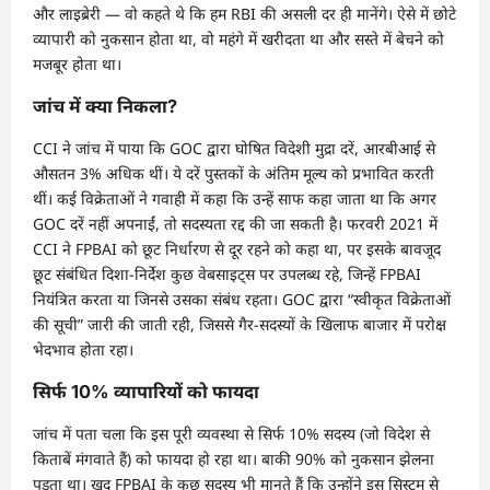
और लाइब्रेरी — वो कहते थे कि हम RBI की असली दर ही मानेंगे। ऐसे में छोटे
व्यापारी को नुकसान होता था, वो महंगे में खरीदता था और सस्ते में बेचने को
मजबूर होता था।
जांच में क्या निकला?
CCI ने जांच में पाया कि GOC द्वारा घोषित विदेशी मुद्रा दरें, आरबीआई से
औसतन 3% अधिक थीं। ये दरें पुस्तकों के अंतिम मूल्य को प्रभावित करती
थीं। कई विक्रेताओं ने गवाही में कहा कि उन्हें साफ कहा जाता था कि अगर
GOC दरें नहीं अपनाईं, तो सदस्यता रद्द की जा सकती है। फरवरी 2021 में
CCI ने FPBAI को छूट निर्धारण से दूर रहने को कहा था, पर इसके बावजूद
छूट संबंधित दिशा-निर्देश कुछ वेबसाइट्स पर उपलब्ध रहे, जिन्हें FPBAI
नियंत्रित करता या जिनसे उसका संबंध रहता। GOC द्वारा “स्वीकृत विक्रेताओं
की सूची” जारी की जाती रही, जिससे गैर-सदस्यों के खिलाफ बाजार में परोक्ष
भेदभाव होता रहा।
सिर्फ 10% व्यापारियों को फायदा
जांच में पता चला कि इस पूरी व्यवस्था से सिर्फ 10% सदस्य (जो विदेश से
किताबें मंगवाते हैं) को फायदा हो रहा था। बाकी 90% को नुकसान झेलना
पड़ता था। खुद FPBAI के कुछ सदस्य भी मानते हैं कि उन्होंने इस सिस्टम से