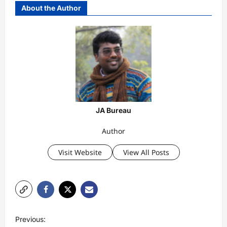
About the Author
JA Bureau
Author
Visit Website
View All Posts
P
Previous: