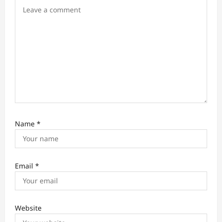
o
n
Name
*
Email
*
Website