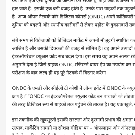
क्या आप एक ऐसी दुनिया की कल्पना कर सकते हैं, जहां छोटे बिजनेस मालिक डि
हार जाते हैं। इसकी एक बड़ी वजह होती है- उनके पास ग्राहकों तक पहु
है। आज ओपन नेटवर्क फॉर डिजिटल कॉमर्स (ONDC) अपने क्रांतिकारी इं
दुनिया को बदलने और स्थानीय कारीगरों से लेकर पड़ोस के दुकानदारों तक 
लंबे समय से विक्रेताओं को डिजिटल मार्केट में अपनी मौजूदगी स्थापित कर
आश्रित हैं और उसकी दिक्कतों की वजह से सीमित हैं। वह अपने उत्पादों क
इंटरऑपरेबल क्यूआर कोड सब बदल देगा। इस समय यह अपने अल्फा स्टेज म
अनुमति देता है जिसे ग्राहक ONDC-रजिस्टर्ड बायर ऐप का उपयोग कर स्
परीक्षण के बाद जल्द ही यह पूरे नेटवर्क में विस्तार करेगा।
ONDC के एमडी और सीईओ टी कोशी ने लॉन्च इवेंट में ONDC के क्यूआर
क्षण है।” “ONDC का इंटरऑपरेबल क्यूआर कोड उन बाधाओं को तोड़ता है ज
की तरह डिजिटल रूप से ग्राहकों तक पहुंचने की ताकत है। यह एक खुले,
इस तकनीक की खूबसूरती इसकी सरलता और दूरगामी प्रभाव की क्षमता में निह
उत्पाद, मार्केटिंग सामग्री या सोशल मीडिया पर – ऑफलाइन और ऑनलाइन द