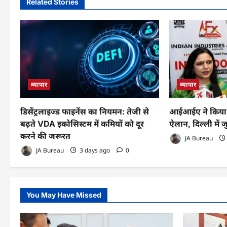
Related Stories
व्यापार
व्यापार
डिसेंट्रलाइज्ड फाइनेंस का नियमन: तेजी से
आईआईए ने किया 
बढ़ते VDA इकोसिस्टम में कमियों को दूर
ऐलान, दिल्ली में ज
करने की जरूरत
JA Bureau
JA Bureau
3 days ago
0
You May Have Missed