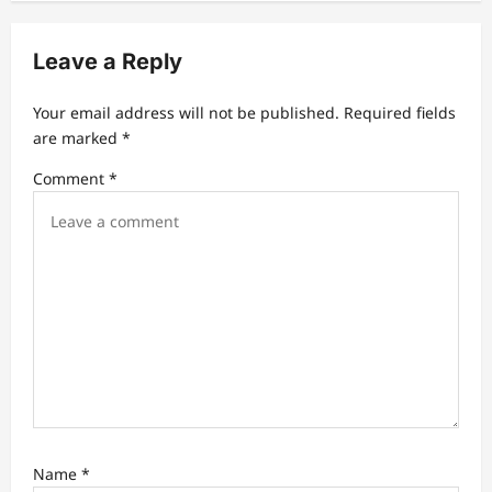
v
Leave a Reply
i
g
Your email address will not be published.
Required fields
a
are marked
*
t
Comment
*
i
o
n
Name
*