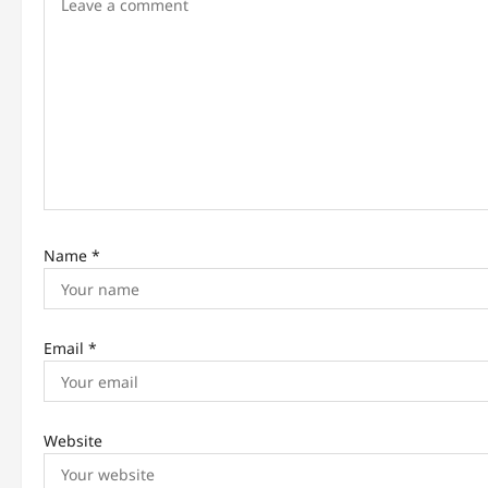
g
a
t
i
o
n
Name
*
Email
*
Website