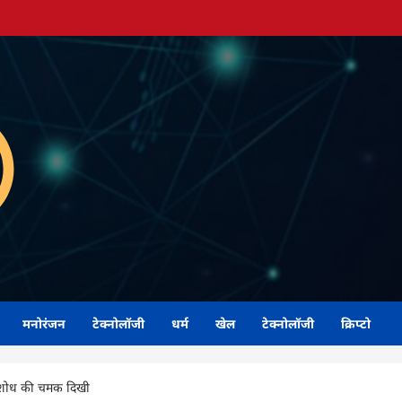
मनोरंजन
टेक्नोलॉजी
धर्म
खेल
टेक्नोलॉजी
क्रिप्टो
 शोध की चमक दिखी