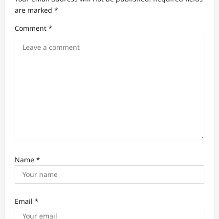
are marked
*
i
Comment
*
o
n
Name
*
Email
*