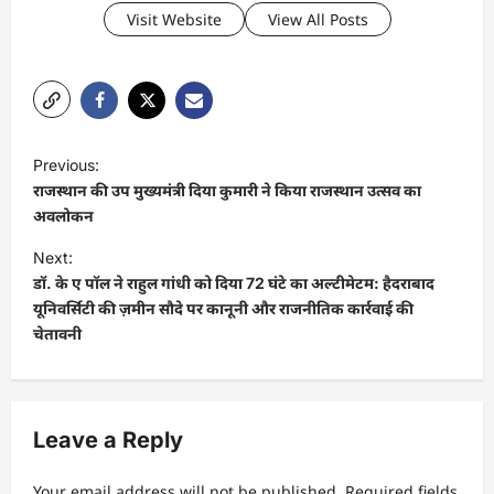
Visit Website
View All Posts
P
Previous:
o
राजस्थान की उप मुख्यमंत्री दिया कुमारी ने किया राजस्थान उत्सव का
s
अवलोकन
t
Next:
डॉ. के ए पॉल ने राहुल गांधी को दिया 72 घंटे का अल्टीमेटम: हैदराबाद
n
यूनिवर्सिटी की ज़मीन सौदे पर कानूनी और राजनीतिक कार्रवाई की
a
चेतावनी
v
i
g
Leave a Reply
a
t
Your email address will not be published.
Required fields