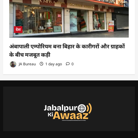
देश
अंबापाली एम्पोरियम बना बिहार के कारीगरों और ग्राहकों
के बीच मजबूत कड़ी
JA Bureau
1 day ago
0