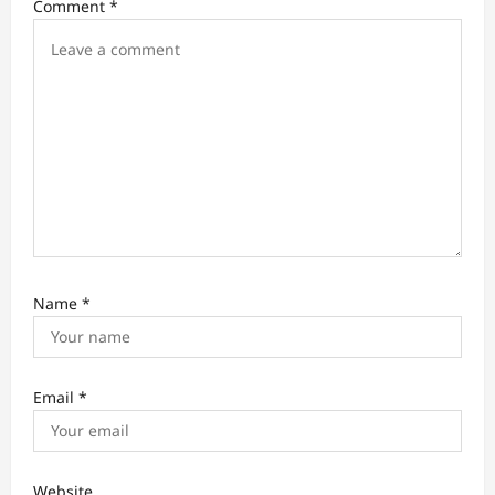
Comment
*
o
n
Name
*
Email
*
Website