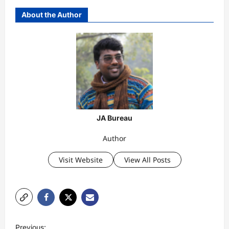
About the Author
JA Bureau
Author
Visit Website
View All Posts
P
Previous: