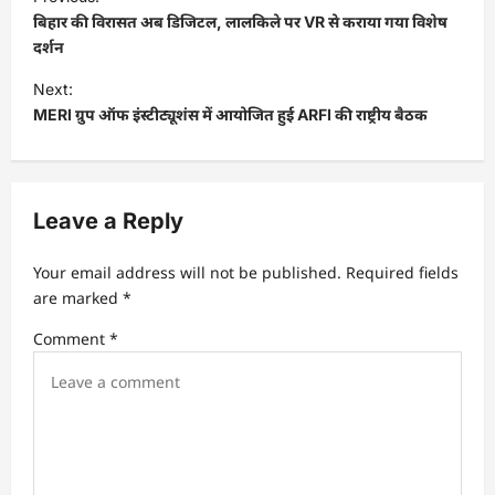
o
बिहार की विरासत अब डिजिटल, लालकिले पर VR से कराया गया विशेष
s
दर्शन
t
Next:
MERI ग्रुप ऑफ इंस्टीट्यूशंस में आयोजित हुई ARFI की राष्ट्रीय बैठक
n
a
v
Leave a Reply
i
g
Your email address will not be published.
Required fields
a
are marked
*
t
Comment
*
i
o
n