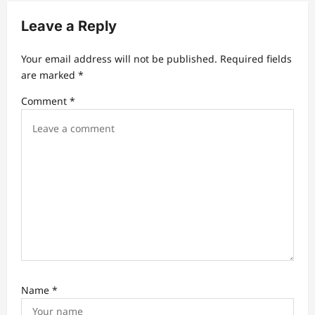
i
Leave a Reply
g
a
Your email address will not be published.
Required fields
t
are marked
*
i
Comment
*
o
n
Name
*