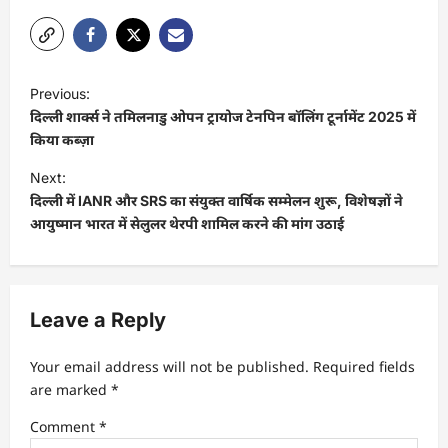
P
Previous:
o
दिल्ली शार्क्स ने तमिलनाडु ओपन ट्रायोज टेनपिन बॉलिंग टूर्नामेंट 2025 में
s
किया कब्ज़ा
t
Next:
दिल्ली में IANR और SRS का संयुक्त वार्षिक सम्मेलन शुरू, विशेषज्ञों ने
n
आयुष्मान भारत में सेलुलर थेरपी शामिल करने की मांग उठाई
a
v
i
Leave a Reply
g
a
Your email address will not be published.
Required fields
t
are marked
*
i
Comment
*