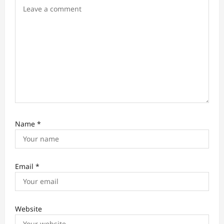
o
n
Name
*
Email
*
Website