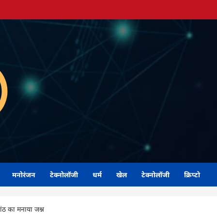
मनोरंजन
टेक्नोलॉजी
धर्म
खेल
टेक्नोलॉजी
क्रिप्टो
गांठ का मनाया जश्न