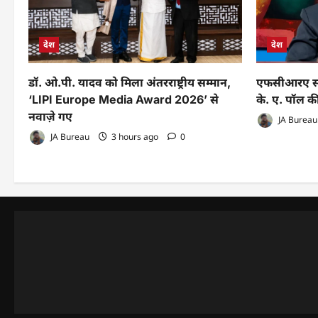
देश
देश
डॉ. ओ.पी. यादव को मिला अंतरराष्ट्रीय सम्मान,
एफसीआरए संश
‘LIPI Europe Media Award 2026’ से
के. ए. पॉल की
नवाज़े गए
JA Bureau
JA Bureau
3 hours ago
0