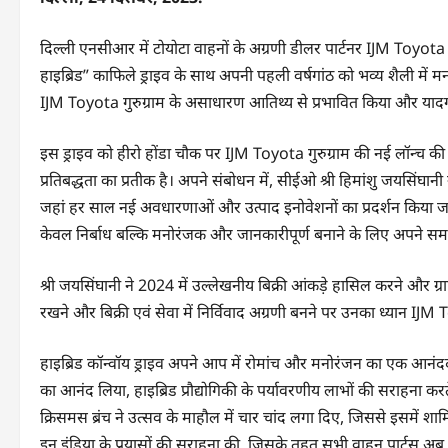
दिल्ली एनसीआर में टोयोटा वाहनों के अग्रणी डीलर पार्टनर IJM Toyota गुर
हाइब्रिड” काफिले ड्राइव के साथ अपनी पहली वर्षगांठ को भव्य शैली में 
IJM Toyota गुरुग्राम के असाधारण आतिथ्य से प्रभावित किया और यादगार
इस ड्राइव को हीरो होंडा चौक पर IJM Toyota गुरुग्राम की नई लॉन्च क
प्रतिबद्धता का प्रतीक है। अपने संबोधन में, सीईओ श्री हिमांशु जयसिंघान
जहां हर साल नई अवधारणाओं और उत्पाद इनोवेशनों का प्रदर्शन किया जाएगा।
केवल निर्बाध बल्कि मनोरंजक और जानकारीपूर्ण बनाने के लिए अपने सम
श्री जयसिंघानी ने 2024 में उल्लेखनीय बिक्री आंकड़े हासिल करने और ग्रा
रखने और बिक्री एवं सेवा में निर्विवाद अग्रणी बनने पर उनका ध्यान IJM Toy
हाइब्रिड कॉन्वॉय ड्राइव अपने आप में रोमांच और मनोरंजन का एक आनंददाय
का आनंद लिया, हाइब्रिड प्रौद्योगिकी के पर्यावरणीय लाभों की सराहना 
क्रिसमस ब्रंच ने उत्सव के माहौल में चार चांद लगा दिए, जिससे इसमें शाम
इन इंडिया के प्रयासों की सराहना की, जिसके तहत सभी वाहन पार्ट्स अब भार