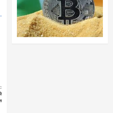
:
ो
ित