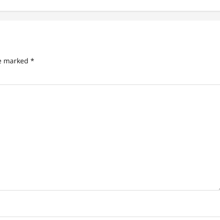
re marked
*