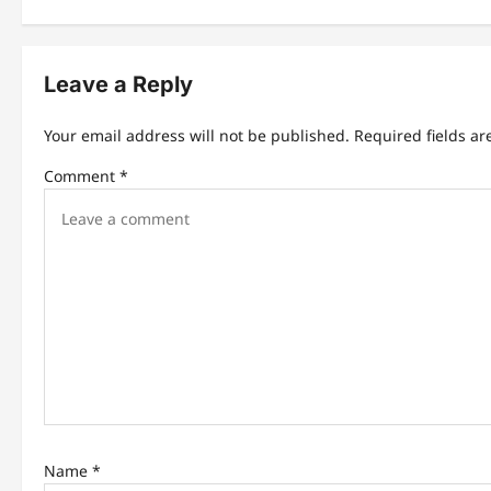
t
n
Leave a Reply
a
v
Your email address will not be published.
Required fields a
i
Comment
*
g
a
t
i
o
n
Name
*