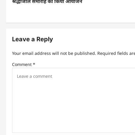
श्रद्धांजलि समारोह का किया आयोजन
s
t
n
Leave a Reply
a
v
Your email address will not be published.
Required fields a
i
Comment
*
g
a
t
i
o
n