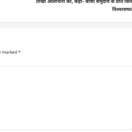
तीखी आलोचना की, कहा- बीसी समुदाय के प्रति किय
विश्वासघा
re marked
*