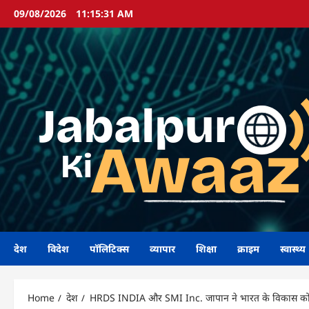
Skip
09/08/2026
11:15:33 AM
to
content
देश
विदेश
पॉलिटिक्स
व्यापार
शिक्षा
क्राइम
स्वास्थ्य
Home
देश
HRDS INDIA और SMI Inc. जापान ने भारत के विकास को नई