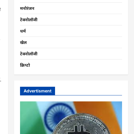
मनोरंजन
ो
टेक्नोलॉजी
धर्म
खेल
।
टेक्नोलॉजी
क्रिप्टो
.
Advertisment