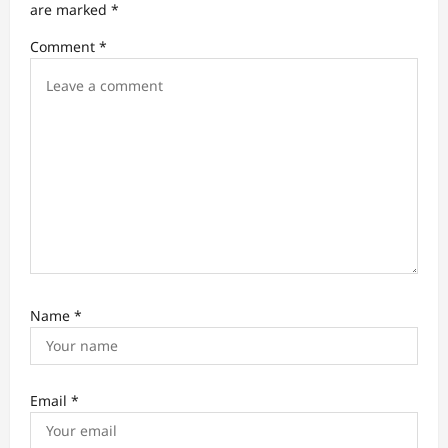
t
are marked
*
i
Comment
*
o
n
Name
*
Email
*