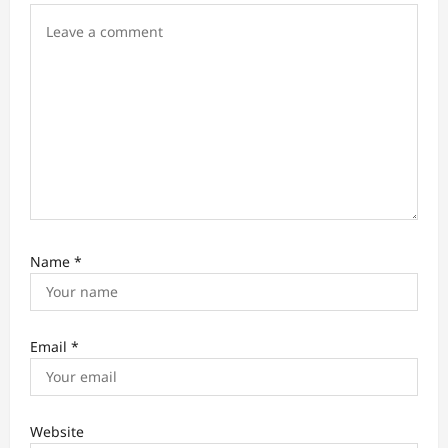
o
n
Name
*
Email
*
Website