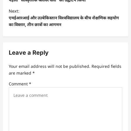
s
t
Next:
एमईआरआई और उज़्बेकिस्तान विश्वविद्यालय के बीच शैक्षणिक सहयोग
n
का विस्तार, तीन छात्रों का आगमन
a
v
i
Leave a Reply
g
a
Your email address will not be published.
Required fields
t
are marked
*
i
Comment
*
o
n