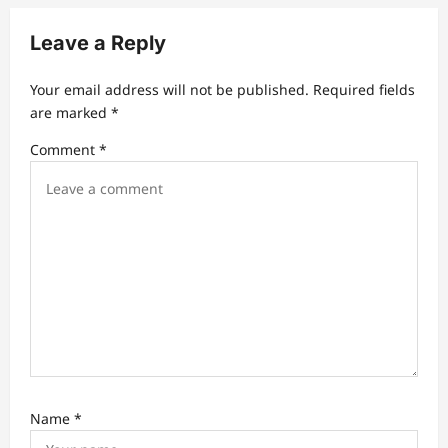
i
Leave a Reply
g
a
Your email address will not be published.
Required fields
t
are marked
*
i
Comment
*
o
n
Name
*