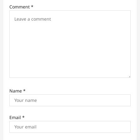
a
Comment
*
t
i
o
n
Name
*
Email
*