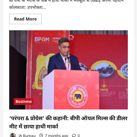
सौ वर्षों के भरोसे के जश्न में हाथी मार्का ने मजबूती से दिखाई अपनी पहचान
कोलकाता: उपभोक्ता...
Read
Read More
more
about
बीपी
ऑयल
मिल्स
ने
सौ
वर्षों
के
भरोसे
का
जश्न
मनाया,
हाथी
मार्का
बना
आकर्षण
Business
‘परंपरा & प्रोग्रेस’ की कहानी: बीपी ऑयल मिल्स की डीलर
मीट में छाया हाथी मार्का
JA Bureau
7 months ago
0