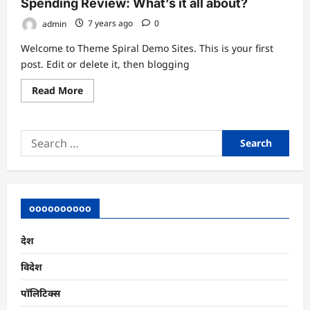
Spending Review: What’s it all about?
in
reprehenderit
admin
7 years ago
0
in
voluptate
velit
Welcome to Theme Spiral Demo Sites. This is your first
esse
post. Edit or delete it, then blogging
Read
Read More
more
about
Spending
Review:
Search
What’s
it
for:
all
about?
oooooooooo
देश
विदेश
पॉलिटिक्स