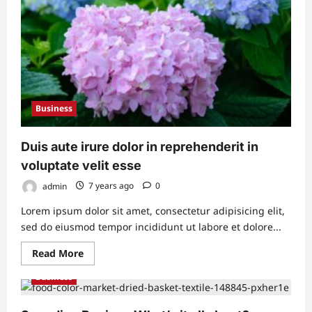
enim
ad
minim
veniam
Business
Duis aute irure dolor in reprehenderit in
voluptate velit esse
admin
7 years ago
0
Lorem ipsum dolor sit amet, consectetur adipisicing elit,
sed do eiusmod tempor incididunt ut labore et dolore...
Read
Read More
more
about
Business
Duis
aute
irure
dolor