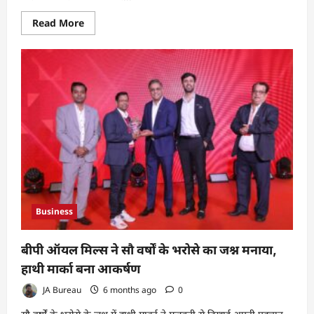
Read
Read More
more
about
कॉरपोरेट
बॉन्ड
का
टोकनाइजेशन:
सेबी
के
पायलट
प्रोजेक्ट
का
वास्तविक
अर्थ
Business
बीपी ऑयल मिल्स ने सौ वर्षों के भरोसे का जश्न मनाया,
हाथी मार्का बना आकर्षण
JA Bureau
6 months ago
0