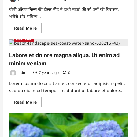
बीपी ऑयल मिल्स की डीलर मीट में हाथी मार्का की सौ वर्षों की विरासत,
भरोसे और भविष्य...
Read
Read More
more
about
Business
‘परंपरा
&
प्रोग्रेस’
की
Labore et dolore magna aliqua. Ut enim ad
कहानी:
बीपी
minim veniam
ऑयल
मिल्स
admin
7 years ago
0
की
डीलर
Lorem ipsum dolor sit amet, consectetur adipisicing elit,
मीट
में
sed do eiusmod tempor incididunt ut labore et dolore...
छाया
हाथी
मार्का
Read
Read More
more
about
Labore
et
dolore
magna
aliqua.
Ut