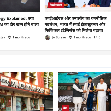
टेक्नोलॉजी
y Explained: क्या
एमईआईएल और एनालॉग का रणनीतिक
 का दौर खत्म होने वाला
गठबंधन, भारत में स्मार्ट इंफ्रास्ट्रक्चर और
फिजिकल इंटेलिजेंस को मिलेगा बढ़ावा
stav
1 month ago
JA Bureau
1 month ago
0
देश