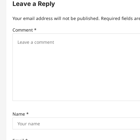
n
Leave a Reply
a
Your email address will not be published.
Required fields a
v
Comment
*
i
g
a
t
i
o
n
Name
*