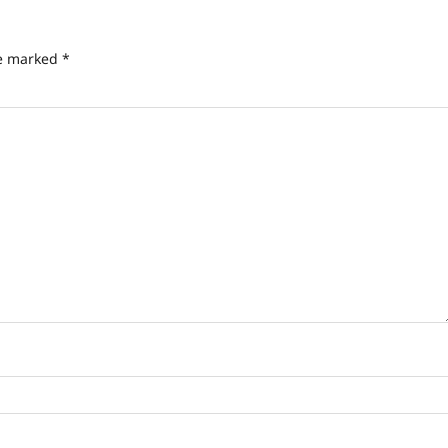
re marked
*