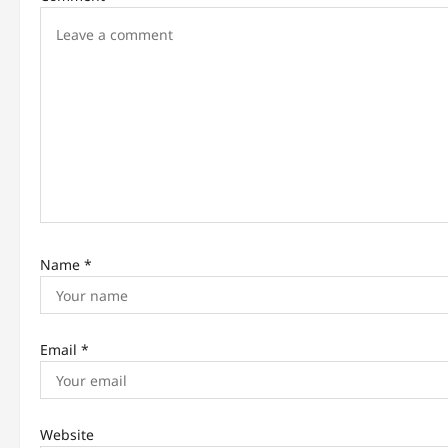
g
a
t
i
o
n
Name
*
Email
*
Website