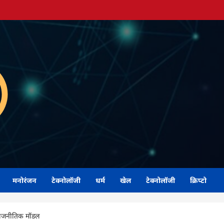
मनोरंजन
टेक्नोलॉजी
धर्म
खेल
टेक्नोलॉजी
क्रिप्टो
राजनीतिक मॉडल