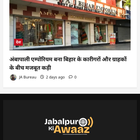
देश
अंबापाली एम्पोरियम बना बिहार के कारीगरों और ग्राहकों
के बीच मजबूत कड़ी
JA Bureau
2 days ago
0