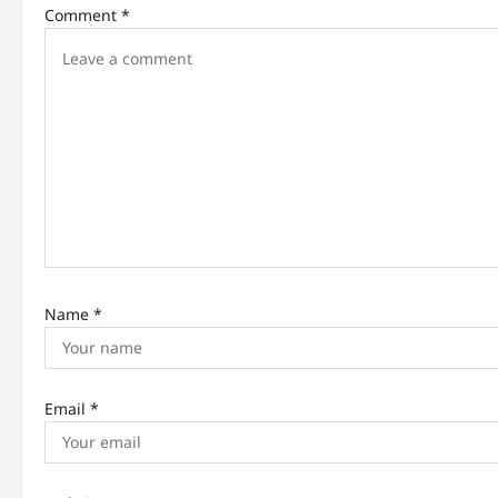
Comment
*
i
g
a
t
i
o
n
Name
*
Email
*