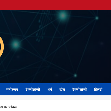
मनोरंजन
टेक्नोलॉजी
धर्म
खेल
टेक्नोलॉजी
क्रिप्टो
िल्स पर फोकस