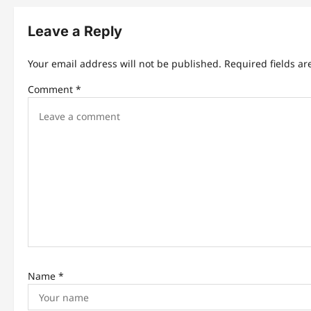
t
n
Leave a Reply
a
Your email address will not be published.
Required fields a
v
Comment
*
i
g
a
t
i
o
n
Name
*