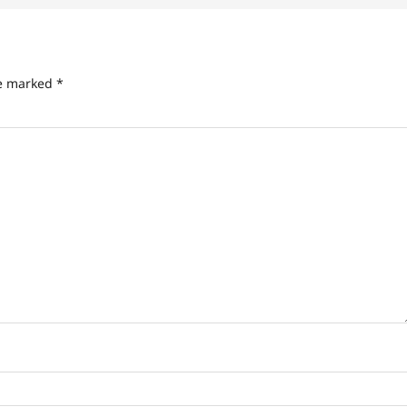
re marked
*