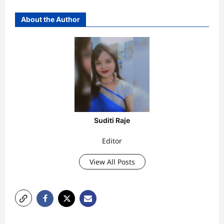
About the Author
Suditi Raje
Editor
View All Posts
P