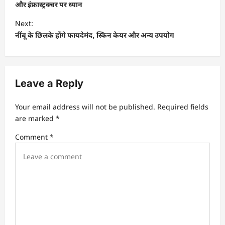
s
और इंफ्रास्ट्रक्चर पर ध्यान
t
Next:
नींबू के छिलके होंगे फायदेमंद, स्किन केयर और अन्य उपयोग
n
a
v
Leave a Reply
i
g
Your email address will not be published.
Required fields
a
are marked
*
t
Comment
*
i
o
n