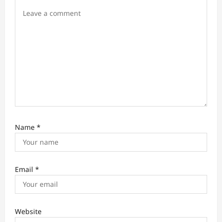
o
n
Name
*
Email
*
Website