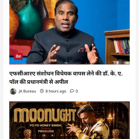
देश
एफसीआरए संशोधन विधेयक वापस लेने की डॉ. के. ए.
पॉल की प्रधानमंत्री से अपील
JA Bureau
8 hours ago
0