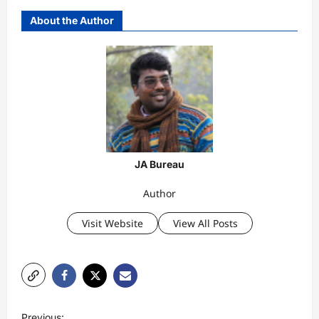
About the Author
JA Bureau
Author
Visit Website
View All Posts
P
Previous: