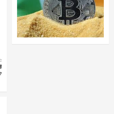
:
ैं
 ?