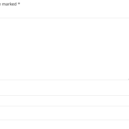
re marked
*