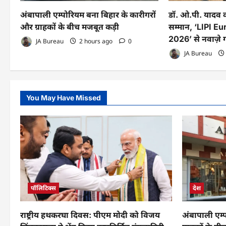
अंबापाली एम्पोरियम बना बिहार के कारीगरों
डॉ. ओ.पी. यादव को
और ग्राहकों के बीच मजबूत कड़ी
सम्मान, ‘LIPI 
2026’ से नवाज़े
JA Bureau
2 hours ago
0
JA Bureau
You May Have Missed
पॉलिटिक्स
देश
राष्ट्रीय हथकरघा दिवस: पीएम मोदी को विजय
अंबापाली एम्