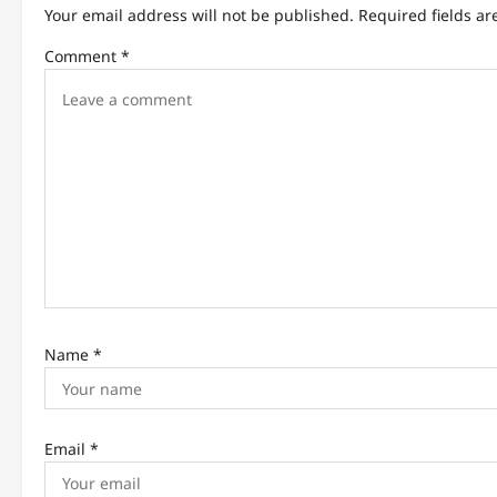
v
Your email address will not be published.
Required fields a
i
Comment
*
g
a
t
i
o
n
Name
*
Email
*