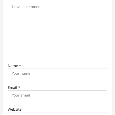
o
n
Name
*
Email
*
Website