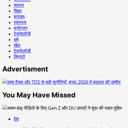
व्यापार
शिक्षा
क्राइम
स्वास्थ्य
मनोरंजन
टेक्नोलॉजी
धर्म
खेल
टेक्नोलॉजी
क्रिप्टो
Advertisment
You May Have Missed
देश