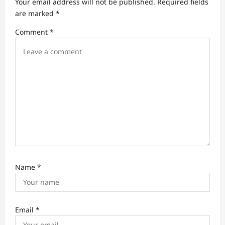
Your email address will not be published.
Required fields
t
are marked
*
i
Comment
*
o
n
Name
*
Email
*