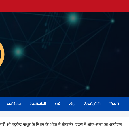
मनोरंजन
टेक्नोलॉजी
धर्म
खेल
टेक्नोलॉजी
क्रिप्टो
री श्री यदुवेन्द्र माथुर के निधन के शोक में बीकानेर हाउस में शोक-सभा का आयोजन