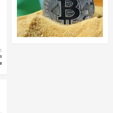
:
ा
दव