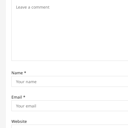
i
g
a
t
i
o
n
Name
*
Email
*
Website