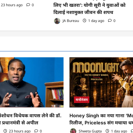
लिए भी खतरा’: योगी सूरी ने युवाओं को
23 hours ago
0
दिलाई नशामुक्त जीवन की शपथ
JA Bureau
1 day ago
0
मनोरंजन
ोधन विधेयक वापस लेने की डॉ.
Honey Singh का नया गाना ‘M
 प्रधानमंत्री से अपील
रिलीज, Priceless संग मचाया ध
23 hours ago
0
Shweta Gupta
1 day ago