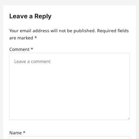
i
Leave a Reply
g
a
Your email address will not be published.
Required fields
t
are marked
*
i
Comment
*
o
n
Name
*