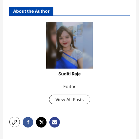
About the Author
Suditi Raje
Editor
View All Posts
P