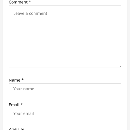
i
Comment
*
o
n
Name
*
Email
*
Website