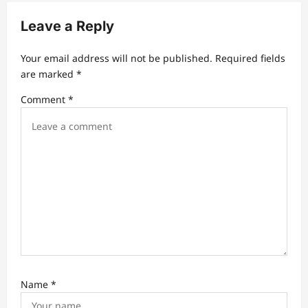
i
Leave a Reply
g
a
Your email address will not be published.
Required fields
t
are marked
*
i
Comment
*
o
n
Name
*