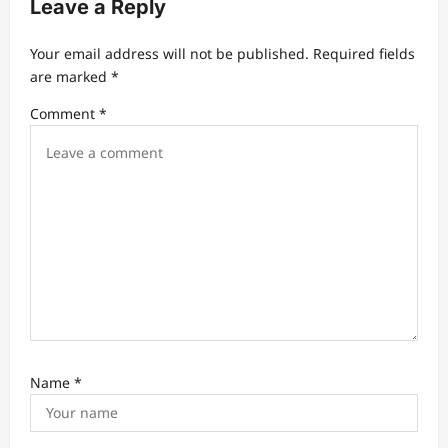
Leave a Reply
i
g
Your email address will not be published.
Required fields
a
are marked
*
t
Comment
*
i
o
n
Name
*