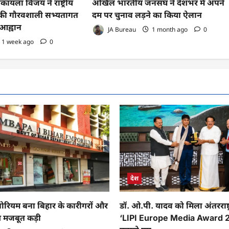
कायला विजय ने राष्ट्रीय
अखिल भारतीय जनसंघ ने देशभर में अपने
ी गौरवशाली सभ्यतागत
दम पर चुनाव लड़ने का किया ऐलान
आह्वान
JA Bureau
1 month ago
0
1 week ago
0
देश
पोरियम बना बिहार के कारीगरों और
डॉ. ओ.पी. यादव को मिला अंतरराष्ट्
ीच मजबूत कड़ी
‘LIPI Europe Media Award 2