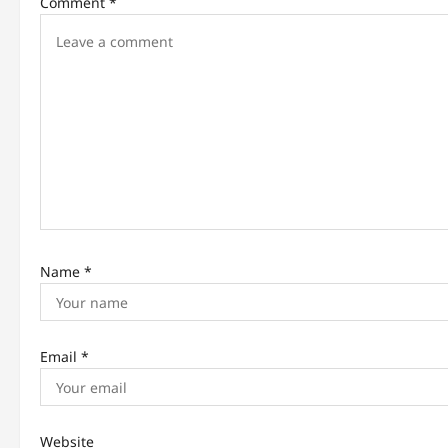
Comment
*
i
g
a
t
i
o
n
Name
*
Email
*
Website