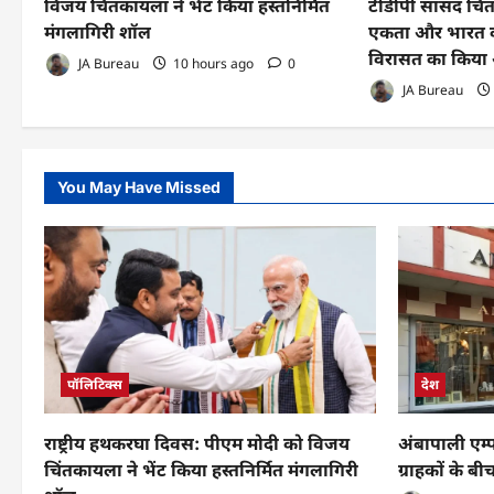
विजय चिंतकायला ने भेंट किया हस्तनिर्मित
टीडीपी सांसद चिंत
मंगलागिरी शॉल
एकता और भारत क
विरासत का किया 
JA Bureau
10 hours ago
0
JA Bureau
You May Have Missed
पॉलिटिक्स
देश
राष्ट्रीय हथकरघा दिवस: पीएम मोदी को विजय
अंबापाली एम्
चिंतकायला ने भेंट किया हस्तनिर्मित मंगलागिरी
ग्राहकों के ब