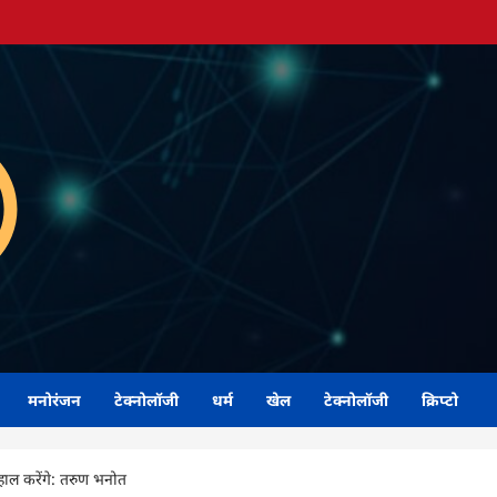
मनोरंजन
टेक्नोलॉजी
धर्म
खेल
टेक्नोलॉजी
क्रिप्टो
बहाल करेंगे: तरुण भनोत