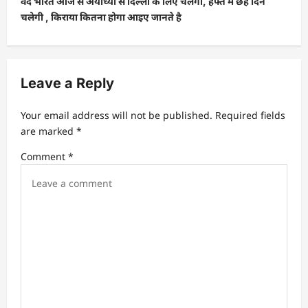
वंदे भारत आज से अयोध्या से दिल्ली के लिए चलेगी, हफ्ते में छह दिन
चलेगी , किराया कितना होगा आइए जानते है
n
a
v
Leave a Reply
i
g
Your email address will not be published.
Required fields
a
are marked
*
t
Comment
*
i
o
n